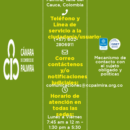
Cauca, Colombia
Teléfono y
Línea de
servicio a la
ciudadanía/usuario:
(+57) 602-
2806911
Correo
Mecanismo de
contacto con
contáctenos
el sujeto
y/o
obligado y
políticas
notificaciones
judiciales:
comunicaciones@ccpalmira.org.co
Horario de
atención en
todas las
sedes:
Lunes a Viernes
7:45 am a 12 m –
1:30 pm a 5:30