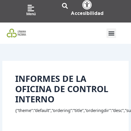
Ir
Buscar
al
por:
Accesibilidad
Menú
contenido
INFORMES DE LA
OFICINA DE CONTROL
INTERNO
{“theme”:”default”,”ordering”:”title”,”orderingdir”:”desc”,