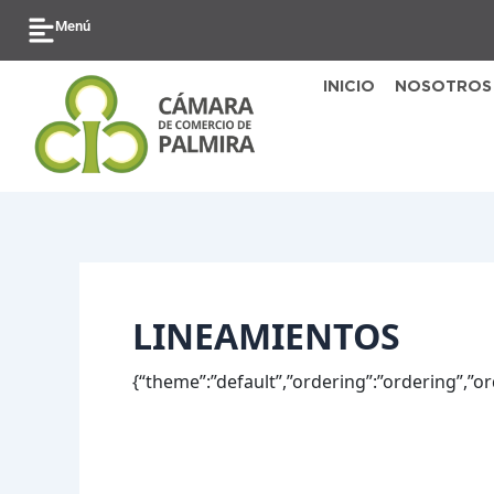
Ir
Buscar
Menú
al
por:
contenido
INICIO
NOSOTROS
LINEAMIENTOS
{“theme”:”default”,”ordering”:”ordering”,”o