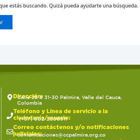
que estás buscando. Quizá pueda ayudarte una búsqueda.
Dirección:
Calle 28 # 31-30 Palmira, Valle del Cauca,
Colombia
Teléfono y Línea de servicio a la
ciudadanía/usuario:
(+57) 602-2806911
Correo contáctenos y/o notificaciones
judiciales:
comunicaciones@ccpalmira.org.co