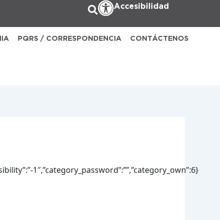
Accesibilidad
NIA
PQRS / CORRESPONDENCIA
CONTÁCTENOS
ibility”:”-1″,”category_password”:””,”category_own”:6}