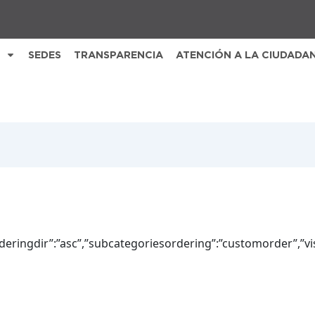
SEDES
TRANSPARENCIA
ATENCIÓN A LA CIUDADA
rderingdir”:”asc”,”subcategoriesordering”:”customorder”,”vis