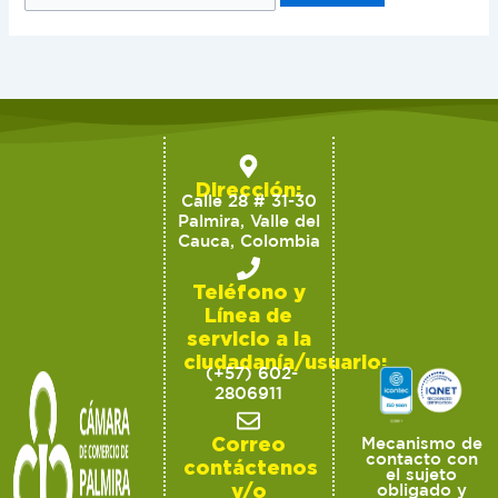
Dirección:
Calle 28 # 31-30
Palmira, Valle del
Cauca, Colombia
Teléfono y
Línea de
servicio a la
ciudadanía/usuario:
(+57) 602-
2806911
Correo
Mecanismo de
contacto con
contáctenos
el sujeto
y/o
obligado y