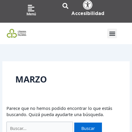
Ir
Buscar
al
por:
Accesibilidad
Menú
contenido
ATENCIÓN A LA CIU
PQRS / CO
MARZO
Parece que no hemos podido encontrar lo que estás
buscando. Quizá pueda ayudarte una búsqueda.