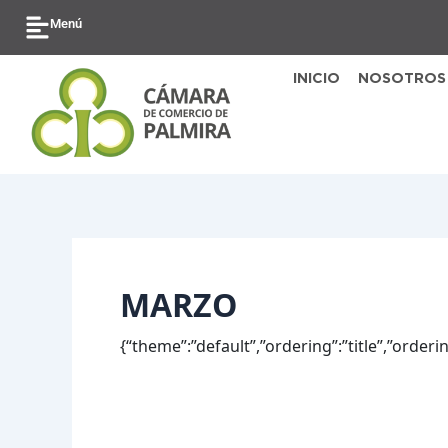
Ir
Buscar
Menú
al
por:
contenido
INICIO
NOSOTROS
MARZO
{“theme”:”default”,”ordering”:”title”,”order