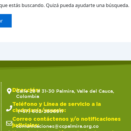
que estás buscando. Quizá pueda ayudarte una búsqueda.
Dirección:
Calle 28 # 31-30 Palmira, Valle del Cauca,
Colombia
Teléfono y Línea de servicio a la
ciudadanía/usuario:
(+57) 602-2806911
Correo contáctenos y/o notificaciones
judiciales:
comunicaciones@ccpalmira.org.co