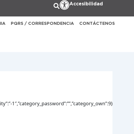
Accesibilidad
NIA
PQRS / CORRESPONDENCIA
CONTÁCTENOS
lity”:”-1″,”category_password”:””,”category_own”:9}