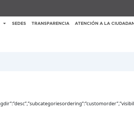
SEDES
TRANSPARENCIA
ATENCIÓN A LA CIUDADA
ingdir”:”desc”,”subcategoriesordering”:”customorder”,”visibi