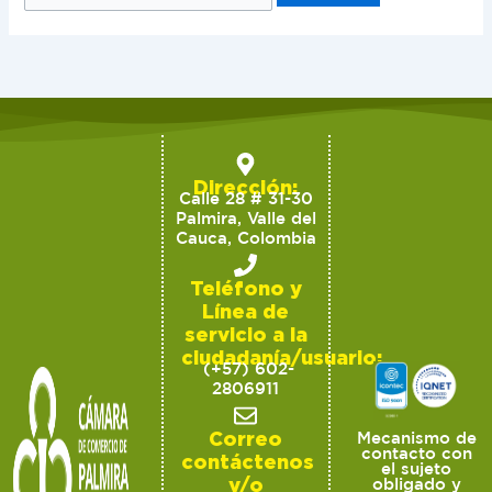
Dirección:
Calle 28 # 31-30
Palmira, Valle del
Cauca, Colombia
Teléfono y
Línea de
servicio a la
ciudadanía/usuario:
(+57) 602-
2806911
Correo
Mecanismo de
contacto con
contáctenos
el sujeto
y/o
obligado y