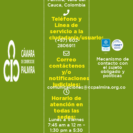
Cauca, Colombia
Teléfono y
Línea de
servicio a la
ciudadanía/usuario:
(+57) 602-
2806911
Correo
Mecanismo de
contacto con
contáctenos
el sujeto
y/o
obligado y
políticas
notificaciones
judiciales:
comunicaciones@ccpalmira.org.co
Horario de
atención en
todas las
sedes:
Lunes a Viernes
7:45 am a 12 m –
1:30 pm a 5:30