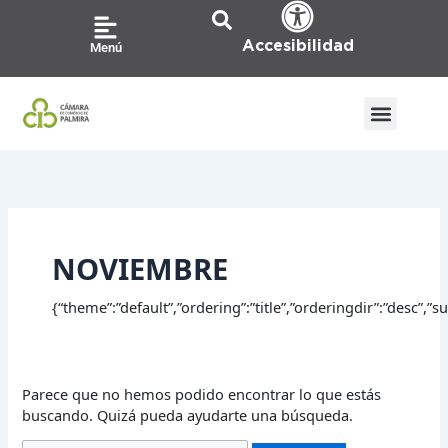
Ir
Buscar
al
por:
Accesibilidad
Menú
contenido
NOVIEMBRE
{“theme”:”default”,”ordering”:”title”,”orderingdir”:”desc”,
Parece que no hemos podido encontrar lo que estás
buscando. Quizá pueda ayudarte una búsqueda.