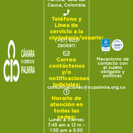
Cauca, Colombia
Teléfono y
Línea de
servicio a la
ciudadanía/usuario:
(+57) 602-
2806911
Correo
Mecanismo de
contacto con
contáctenos
el sujeto
y/o
obligado y
políticas
notificaciones
judiciales:
comunicaciones@ccpalmira.org.co
Horario de
atención en
todas las
sedes:
Lunes a Viernes
7:45 am a 12 m –
1:30 pm a 5:30