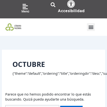
Ir
Buscar
al
por:
Accesibilidad
Menú
contenido
OCTUBRE
{“theme”:”default”,”ordering”:”title”,”orderingdir”:”desc”,
Parece que no hemos podido encontrar lo que estás
buscando. Quizá pueda ayudarte una búsqueda.