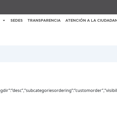
SEDES
TRANSPARENCIA
ATENCIÓN A LA CIUDADA
ingdir”:”desc”,”subcategoriesordering”:”customorder”,”visibi