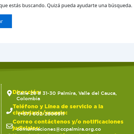
que estás buscando. Quizá pueda ayudarte una búsqueda.
Dirección:
Calle 28 # 31-30 Palmira, Valle del Cauca,
Colombia
Teléfono y Línea de servicio a la
ciudadanía/usuario:
(+57) 602-2806911
Correo contáctenos y/o notificaciones
judiciales:
comunicaciones@ccpalmira.org.co