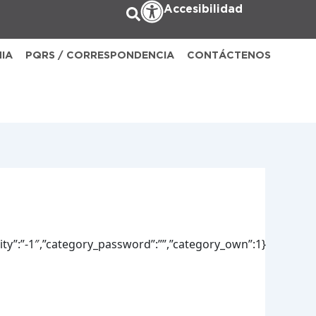
Accesibilidad
NIA
PQRS / CORRESPONDENCIA
CONTÁCTENOS
lity”:”-1″,”category_password”:””,”category_own”:1}