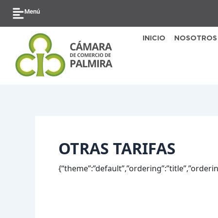
Ir
Buscar
Menú
al
por:
contenido
INICIO
NOSOTROS
OTRAS TARIFAS
{“theme”:”default”,”ordering”:”title”,”order