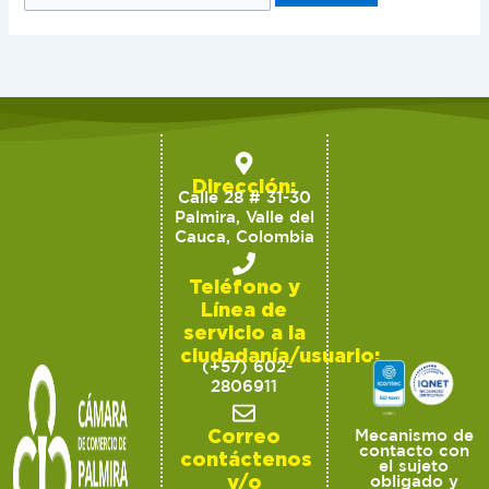
Dirección:
Calle 28 # 31-30
Palmira, Valle del
Cauca, Colombia
Teléfono y
Línea de
servicio a la
ciudadanía/usuario:
(+57) 602-
2806911
Correo
Mecanismo de
contacto con
contáctenos
el sujeto
y/o
obligado y