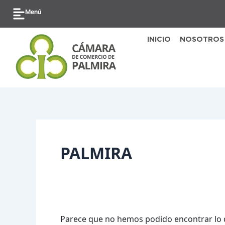
Ir
Buscar
Menú
al
por:
contenido
INICIO
NOSOTROS
PALMIRA
Parece que no hemos podido encontrar lo 