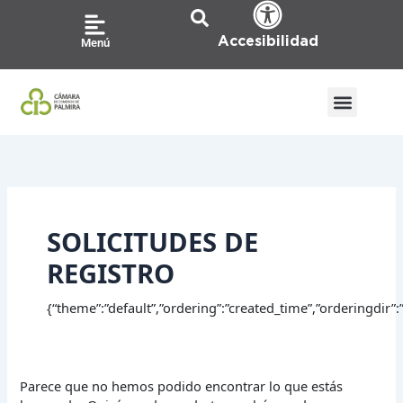
Ir
Buscar
al
por:
Accesibilidad
Menú
contenido
SOLICITUDES DE
REGISTRO
{“theme”:”default”,”ordering”:”created_time”,”orderingdir”:
Parece que no hemos podido encontrar lo que estás