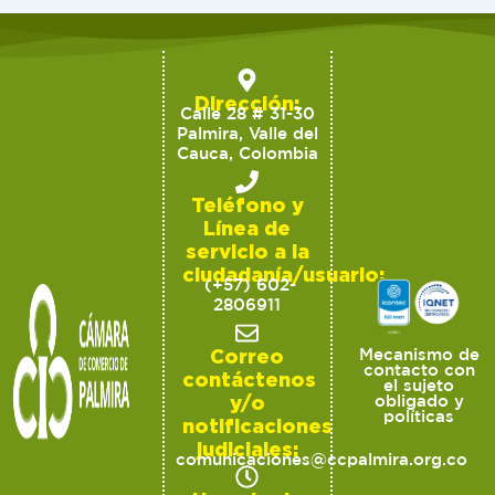
Dirección:
Calle 28 # 31-30
Palmira, Valle del
Cauca, Colombia
Teléfono y
Línea de
servicio a la
ciudadanía/usuario:
(+57) 602-
2806911
Correo
Mecanismo de
contacto con
contáctenos
el sujeto
y/o
obligado y
políticas
notificaciones
judiciales:
comunicaciones@ccpalmira.org.co