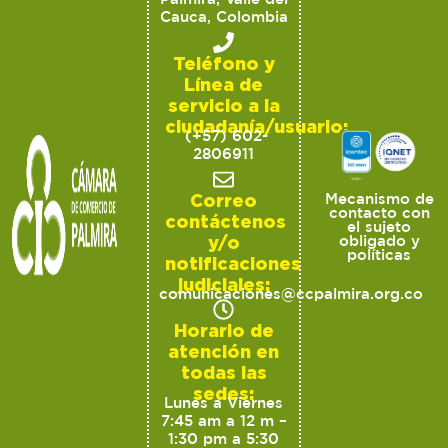
Cauca, Colombia
Teléfono y
Línea de
servicio a la
ciudadanía/usuario:
(+57) 602-
2806911
Correo
Mecanismo de
contacto con
contáctenos
el sujeto
y/o
obligado y
políticas
notificaciones
judiciales:
comunicaciones@ccpalmira.org.co
Horario de
atención en
todas las
sedes:
Lunes a Viernes
7:45 am a 12 m –
1:30 pm a 5:30