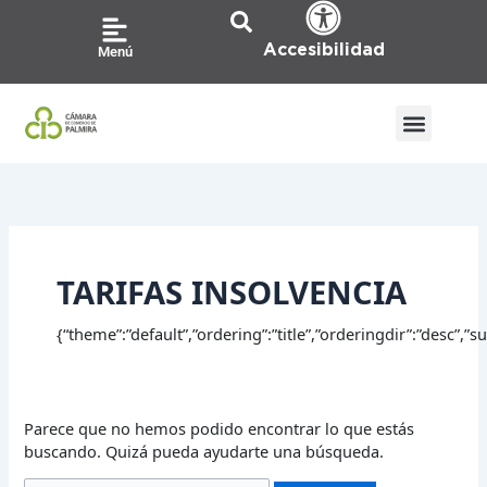
Ir
Buscar
al
por:
Accesibilidad
Menú
contenido
TARIFAS INSOLVENCIA
{“theme”:”default”,”ordering”:”title”,”orderingdir”:”desc”,
Parece que no hemos podido encontrar lo que estás
buscando. Quizá pueda ayudarte una búsqueda.