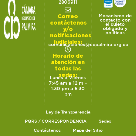
2806911
Correo
Mecanismo de
contacto con
contáctenos
el sujeto
y/o
obligado y
políticas
notificaciones
judiciales:
comunicaciones@ccpalmira.org.co
Horario de
atención en
todas las
sedes:
Lunes a Viernes
7:45 am a 12 m –
1:30 pm a 5:30
pm
Ley de Transparencia
PQRS / CORRESPONDENCIA
Sedes
Contáctenos
Mapa del Sitio