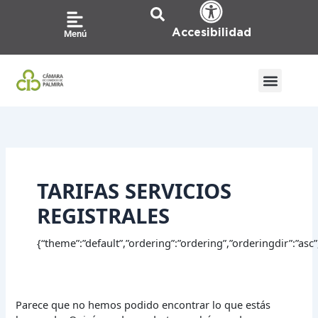
Ir
Buscar
al
por:
Accesibilidad
Menú
contenido
TARIFAS SERVICIOS
REGISTRALES
{“theme”:”default”,”ordering”:”ordering”,”orderingdir”:”a
Parece que no hemos podido encontrar lo que estás