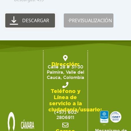
DESCARGAR
PREVISUALIZACIÓN
Dirección:
Calle 28 # 31-30
Palmira, Valle del
Cauca, Colombia
Teléfono y
Línea de
servicio a la
ciudadanía/usuario:
(+57) 602-
2806911
Correo
Mecanismo de