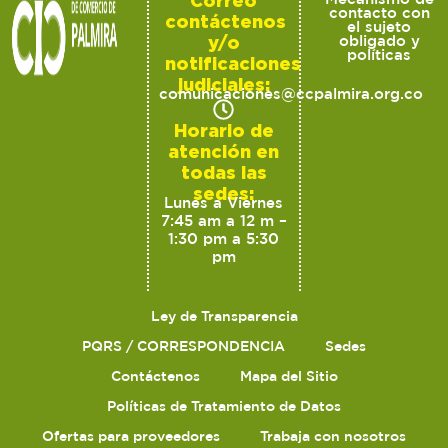
contacto con
contáctenos
el sujeto
y/o
obligado y
políticas
notificaciones
judiciales:
comunicaciones@ccpalmira.org.co
Horario de
atención en
todas las
sedes:
Lunes a Viernes
7:45 am a 12 m –
1:30 pm a 5:30
pm
Ley de Transparencia
PQRS / CORRESPONDENCIA
Sedes
Contáctenos
Mapa del Sitio
Políticas de Tratamiento de Datos
Ofertas para proveedores
Trabaja con nosotros