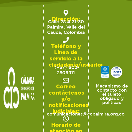
Dirección:
Calle 28 # 31-30
Palmira, Valle del
Cauca, Colombia
Teléfono y
Línea de
servicio a la
ciudadanía/usuario:
(+57) 602-
2806911
Correo
Mecanismo de
contacto con
contáctenos
el sujeto
y/o
obligado y
políticas
notificaciones
judiciales:
comunicaciones@ccpalmira.org.co
Horario de
atención en