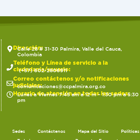
Dirección:
Calle 28 # 31-30 Palmira, Valle del Cauca,
Colombia
Teléfono y Línea de servicio a la
ciudadanía/usuario:
(+57) 602-2806911
Correo contáctenos y/o notificaciones
judiciales:
comunicaciones@ccpalmira.org.co
Horario de atención en todas las sedes:
Lunes a Viernes 7:45 am a 12 m – 1:30 pm a 5:30
pm
Sedes
Contáctenos
Mapa del Sitio
Política