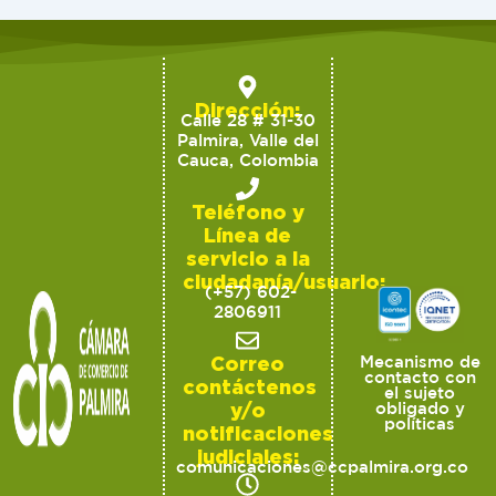
Dirección:
Calle 28 # 31-30
Palmira, Valle del
Cauca, Colombia
Teléfono y
Línea de
servicio a la
ciudadanía/usuario:
(+57) 602-
2806911
Correo
Mecanismo de
contacto con
contáctenos
el sujeto
y/o
obligado y
políticas
notificaciones
judiciales:
comunicaciones@ccpalmira.org.co