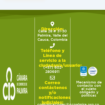
Dirección:
Calle 28 # 31-30
Palmira, Valle del
Cauca, Colombia
Teléfono y
Línea de
servicio a la
ciudadanía/usuario:
(+57) 602-
2806911
Correo
Mecanismo de
contacto con
contáctenos
el sujeto
y/o
obligado y
políticas
notificaciones
judiciales:
comunicaciones@ccpalmira.org.co