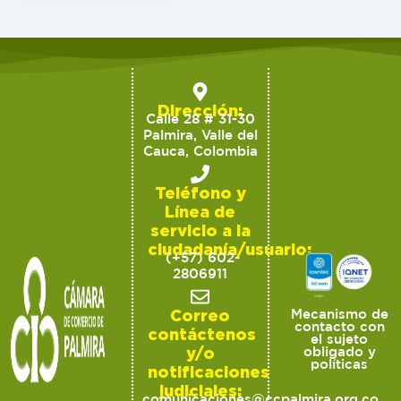
Dirección:
Calle 28 # 31-30
Palmira, Valle del
Cauca, Colombia
Teléfono y
Línea de
servicio a la
ciudadanía/usuario:
(+57) 602-
2806911
Correo
Mecanismo de
contacto con
contáctenos
el sujeto
y/o
obligado y
políticas
notificaciones
judiciales:
comunicaciones@ccpalmira.org.co