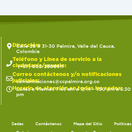
Dirección:
Calle 28 # 31-30 Palmira, Valle del Cauca,
Colombia
Teléfono y Línea de servicio a la
ciudadanía/usuario:
(+57) 602-2806911
Correo contáctenos y/o notificaciones
judiciales:
comunicaciones@ccpalmira.org.co
Horario de atención en todas las sedes:
Lunes a Viernes 7:45 am a 12 m – 1:30 pm a 5:30
pm
Sedes
Contáctenos
Mapa del Sitio
Política