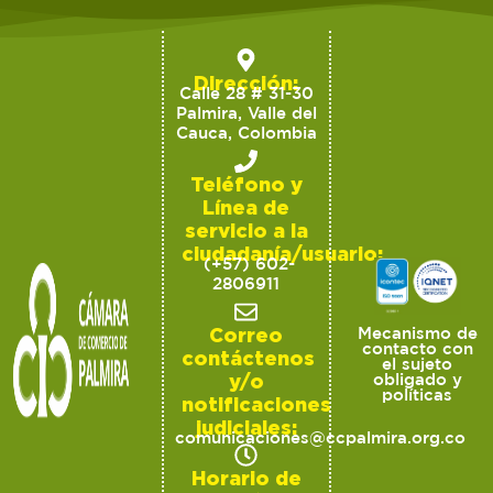
Dirección:
Calle 28 # 31-30
Palmira, Valle del
Cauca, Colombia
Teléfono y
Línea de
servicio a la
ciudadanía/usuario:
(+57) 602-
2806911
Correo
Mecanismo de
contacto con
contáctenos
el sujeto
y/o
obligado y
políticas
notificaciones
judiciales:
comunicaciones@ccpalmira.org.co
Horario de