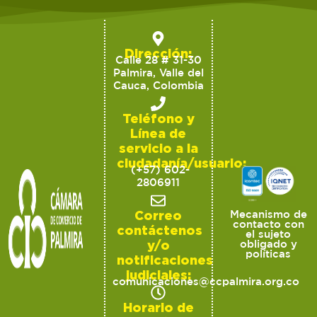
Dirección:
Calle 28 # 31-30
Palmira, Valle del
Cauca, Colombia
Teléfono y
Línea de
servicio a la
ciudadanía/usuario:
(+57) 602-
2806911
Correo
Mecanismo de
contacto con
contáctenos
el sujeto
y/o
obligado y
políticas
notificaciones
judiciales:
comunicaciones@ccpalmira.org.co
Horario de