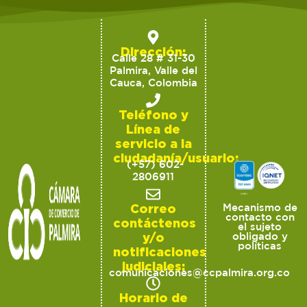
Dirección:
Calle 28 # 31-30
Palmira, Valle del
Cauca, Colombia
Teléfono y
Línea de
servicio a la
ciudadanía/usuario:
(+57) 602-
2806911
Correo
Mecanismo de
contacto con
contáctenos
el sujeto
y/o
obligado y
políticas
notificaciones
judiciales:
comunicaciones@ccpalmira.org.co
Horario de