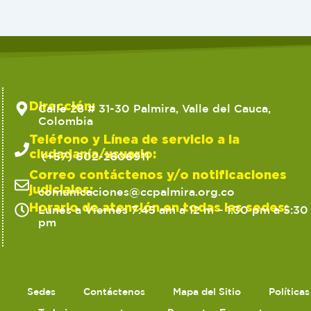
Dirección:
Calle 28 # 31-30 Palmira, Valle del Cauca,
Colombia
Teléfono y Línea de servicio a la
ciudadanía/usuario:
(+57) 602-2806911
Correo contáctenos y/o notificaciones
judiciales:
comunicaciones@ccpalmira.org.co
Horario de atención en todas las sedes:
Lunes a Viernes 7:45 am a 12 m – 1:30 pm a 5:30
pm
Sedes
Contáctenos
Mapa del Sitio
Política