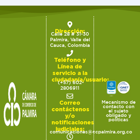
Dirección:
Calle 28 # 31-30
Palmira, Valle del
Cauca, Colombia
Teléfono y
Línea de
servicio a la
ciudadanía/usuario:
(+57) 602-
2806911
Correo
Mecanismo de
contacto con
contáctenos
el sujeto
y/o
obligado y
políticas
notificaciones
judiciales:
comunicaciones@ccpalmira.org.co