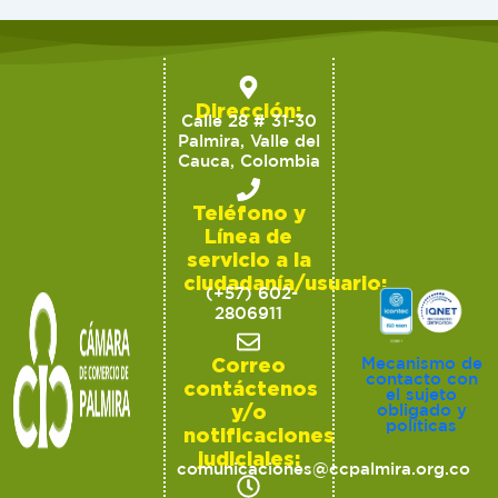
Dirección:
Calle 28 # 31-30
Palmira, Valle del
Cauca, Colombia
Teléfono y
Línea de
servicio a la
ciudadanía/usuario:
(+57) 602-
2806911
Correo
Mecanismo de
contacto con
contáctenos
el sujeto
y/o
obligado y
políticas
notificaciones
judiciales:
comunicaciones@ccpalmira.org.co