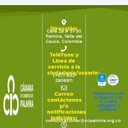
Dirección:
Calle 28 # 31-30
Palmira, Valle del
Cauca, Colombia
Teléfono y
Línea de
servicio a la
ciudadanía/usuario:
(+57) 602-
2806911
Correo
Mecanismo de
contacto con
contáctenos
el sujeto
y/o
obligado y
políticas
notificaciones
judiciales:
comunicaciones@ccpalmira.org.co