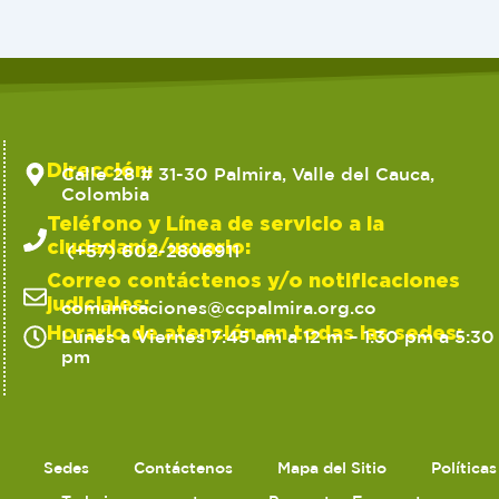
Dirección:
Calle 28 # 31-30 Palmira, Valle del Cauca,
Colombia
Teléfono y Línea de servicio a la
ciudadanía/usuario:
(+57) 602-2806911
Correo contáctenos y/o notificaciones
judiciales:
comunicaciones@ccpalmira.org.co
Horario de atención en todas las sedes:
Lunes a Viernes 7:45 am a 12 m – 1:30 pm a 5:30
pm
Sedes
Contáctenos
Mapa del Sitio
Política