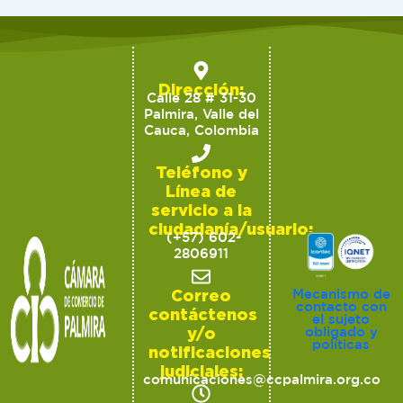
Dirección:
Calle 28 # 31-30
Palmira, Valle del
Cauca, Colombia
Teléfono y
Línea de
servicio a la
ciudadanía/usuario:
(+57) 602-
2806911
Correo
Mecanismo de
contacto con
contáctenos
el sujeto
y/o
obligado y
políticas
notificaciones
judiciales:
comunicaciones@ccpalmira.org.co