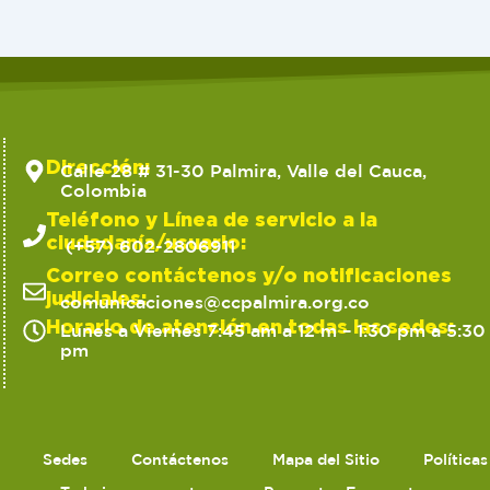
Dirección:
Calle 28 # 31-30 Palmira, Valle del Cauca,
Colombia
Teléfono y Línea de servicio a la
ciudadanía/usuario:
(+57) 602-2806911
Correo contáctenos y/o notificaciones
judiciales:
comunicaciones@ccpalmira.org.co
Horario de atención en todas las sedes:
Lunes a Viernes 7:45 am a 12 m – 1:30 pm a 5:30
pm
Sedes
Contáctenos
Mapa del Sitio
Política