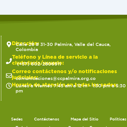
Dirección:
Calle 28 # 31-30 Palmira, Valle del Cauca,
Colombia
Teléfono y Línea de servicio a la
ciudadanía/usuario:
(+57) 602-2806911
Correo contáctenos y/o notificaciones
judiciales:
comunicaciones@ccpalmira.org.co
Horario de atención en todas las sedes:
Lunes a Viernes 7:45 am a 12 m – 1:30 pm a 5:30
pm
Sedes
Contáctenos
Mapa del Sitio
Política