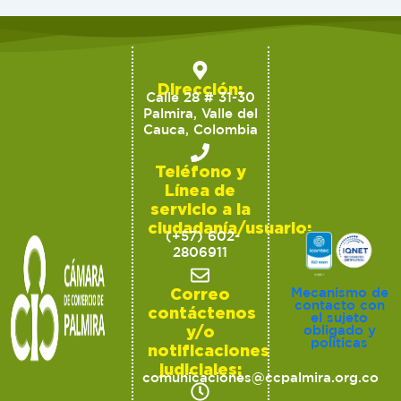
Dirección:
Calle 28 # 31-30
Palmira, Valle del
Cauca, Colombia
Teléfono y
Línea de
servicio a la
ciudadanía/usuario:
(+57) 602-
2806911
Correo
Mecanismo de
contacto con
contáctenos
el sujeto
y/o
obligado y
políticas
notificaciones
judiciales:
comunicaciones@ccpalmira.org.co