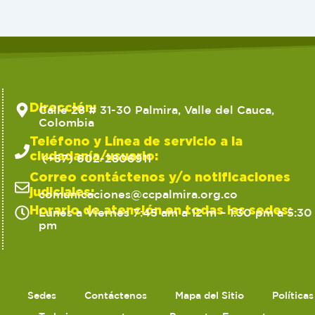
Dirección:
Calle 28 # 31-30 Palmira, Valle del Cauca,
Colombia
Teléfono y Línea de servicio a la
ciudadanía/usuario:
(+57) 602-2806911
Correo contáctenos y/o notificaciones
judiciales:
comunicaciones@ccpalmira.org.co
Horario de atención en todas las sedes:
Lunes a Viernes 7:45 am a 12 m – 1:30 pm a 5:30
pm
Sedes
Contáctenos
Mapa del Sitio
Política