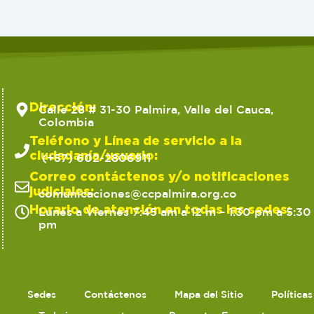
Dirección:
Calle 28 # 31-30 Palmira, Valle del Cauca,
Colombia
Teléfono y Línea de servicio a la
ciudadanía/usuario:
(+57) 602-2806911
Correo contáctenos y/o notificaciones
judiciales:
comunicaciones@ccpalmira.org.co
Horario de atención en todas las sedes:
Lunes a Viernes 7:45 am a 12 m – 1:30 pm a 5:30
pm
Sedes
Contáctenos
Mapa del Sitio
Política