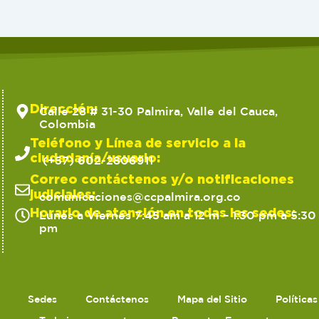
Dirección:
Calle 28 # 31-30 Palmira, Valle del Cauca,
Colombia
Teléfono y Línea de servicio a la
ciudadanía/usuario:
(+57) 602-2806911
Correo contáctenos y/o notificaciones
judiciales:
comunicaciones@ccpalmira.org.co
Horario de atención en todas las sedes:
Lunes a Viernes 7:45 am a 12 m – 1:30 pm a 5:30
pm
Sedes
Contáctenos
Mapa del Sitio
Política