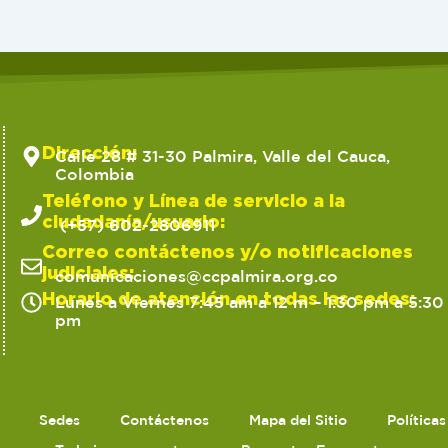
Dirección:
Calle 28 # 31-30 Palmira, Valle del Cauca,
Colombia
Teléfono y Línea de servicio a la
ciudadanía/usuario:
(+57) 602-2806911
Correo contáctenos y/o notificaciones
judiciales:
comunicaciones@ccpalmira.org.co
Horario de atención en todas las sedes:
Lunes a Viernes 7:45 am a 12 m – 1:30 pm a 5:30
pm
Sedes
Contáctenos
Mapa del Sitio
Política