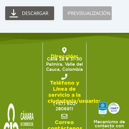
DESCARGAR
PREVISUALIZACIÓN
Dirección:
Calle 28 # 31-30
Palmira, Valle del
Cauca, Colombia
Teléfono y
Línea de
servicio a la
ciudadanía/usuario:
(+57) 602-
2806911
Correo
Mecanismo de
contacto con
contáctenos