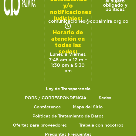
el sujeto
y/o
obligado y
políticas
notificaciones
judiciales:
comunicaciones@ccpalmira.org.co
Horario de
atención en
todas las
sedes:
Lunes a Viernes
7:45 am a 12 m –
1:30 pm a 5:30
pm
Ley de Transparencia
PQRS / CORRESPONDENCIA
Sedes
Contáctenos
Mapa del Sitio
Políticas de Tratamiento de Datos
Ofertas para proveedores
Trabaja con nosotros
Preguntas Frecuentes