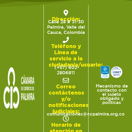
Dirección:
Calle 28 # 31-30
Palmira, Valle del
Cauca, Colombia
Teléfono y
Línea de
servicio a la
ciudadanía/usuario:
(+57) 602-
2806911
Correo
Mecanismo de
contacto con
contáctenos
el sujeto
y/o
obligado y
políticas
notificaciones
judiciales:
comunicaciones@ccpalmira.org.co
Horario de
atención en