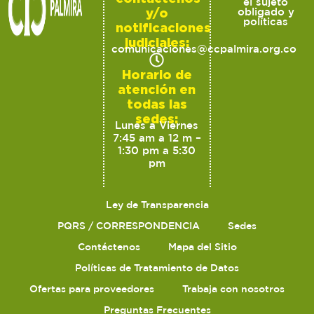
el sujeto
y/o
obligado y
políticas
notificaciones
judiciales:
comunicaciones@ccpalmira.org.co
Horario de
atención en
todas las
sedes:
Lunes a Viernes
7:45 am a 12 m –
1:30 pm a 5:30
pm
Ley de Transparencia
PQRS / CORRESPONDENCIA
Sedes
Contáctenos
Mapa del Sitio
Políticas de Tratamiento de Datos
Ofertas para proveedores
Trabaja con nosotros
Preguntas Frecuentes