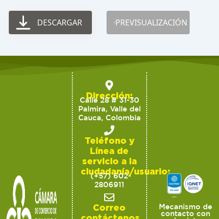
DESCARGAR
PREVISUALIZACIÓN
Dirección:
Calle 28 # 31-30
Palmira, Valle del
Cauca, Colombia
Teléfono y
Línea de
servicio a la
ciudadanía/usuario:
(+57) 602-
2806911
Correo
Mecanismo de
contacto con
contáctenos