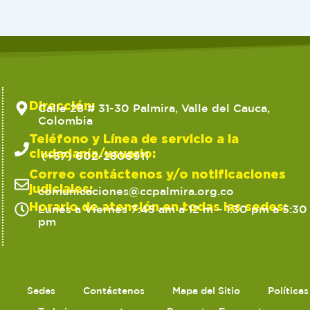
Dirección:
Calle 28 # 31-30 Palmira, Valle del Cauca,
Colombia
Teléfono y Línea de servicio a la
ciudadanía/usuario:
(+57) 602-2806911
Correo contáctenos y/o notificaciones
judiciales:
comunicaciones@ccpalmira.org.co
Horario de atención en todas las sedes:
Lunes a Viernes 7:45 am a 12 m – 1:30 pm a 5:30
pm
Sedes
Contáctenos
Mapa del Sitio
Política