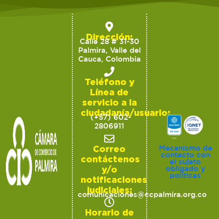
Dirección:
Calle 28 # 31-30
Palmira, Valle del
Cauca, Colombia
Teléfono y
Línea de
servicio a la
ciudadanía/usuario:
(+57) 602-
2806911
Correo
Mecanismo de
contacto con
contáctenos
el sujeto
y/o
obligado y
políticas
notificaciones
judiciales:
comunicaciones@ccpalmira.org.co
Horario de