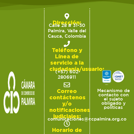
Dirección:
Calle 28 # 31-30
Palmira, Valle del
Cauca, Colombia
Teléfono y
Línea de
servicio a la
ciudadanía/usuario:
(+57) 602-
2806911
Correo
Mecanismo de
contacto con
contáctenos
el sujeto
y/o
obligado y
políticas
notificaciones
judiciales:
comunicaciones@ccpalmira.org.co
Horario de