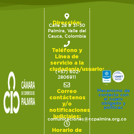
Dirección:
Calle 28 # 31-30
Palmira, Valle del
Cauca, Colombia
Teléfono y
Línea de
servicio a la
ciudadanía/usuario:
(+57) 602-
2806911
Correo
Mecanismo de
contacto con
contáctenos
el sujeto
y/o
obligado y
políticas
notificaciones
judiciales:
comunicaciones@ccpalmira.org.co
Horario de