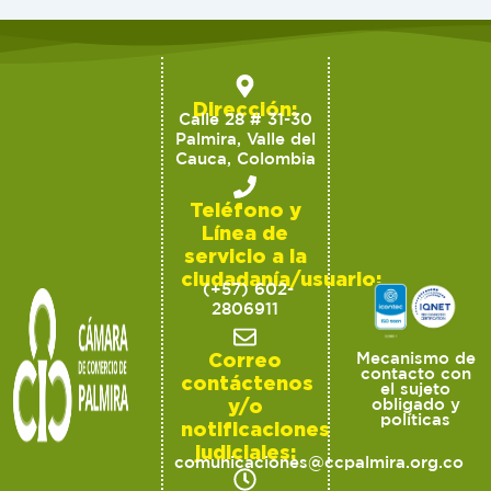
Dirección:
Calle 28 # 31-30
Palmira, Valle del
Cauca, Colombia
Teléfono y
Línea de
servicio a la
ciudadanía/usuario:
(+57) 602-
2806911
Correo
Mecanismo de
contacto con
contáctenos
el sujeto
y/o
obligado y
políticas
notificaciones
judiciales:
comunicaciones@ccpalmira.org.co