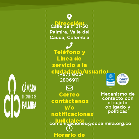
Dirección:
Calle 28 # 31-30
Palmira, Valle del
Cauca, Colombia
Teléfono y
Línea de
servicio a la
ciudadanía/usuario:
(+57) 602-
2806911
Correo
Mecanismo de
contacto con
contáctenos
el sujeto
y/o
obligado y
políticas
notificaciones
judiciales:
comunicaciones@ccpalmira.org.co
Horario de