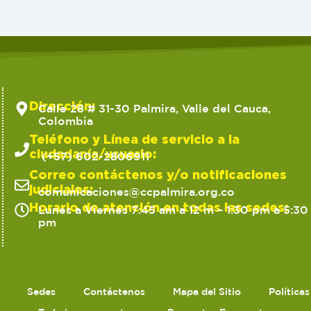
Dirección:
Calle 28 # 31-30 Palmira, Valle del Cauca,
Colombia
Teléfono y Línea de servicio a la
ciudadanía/usuario:
(+57) 602-2806911
Correo contáctenos y/o notificaciones
judiciales:
comunicaciones@ccpalmira.org.co
Horario de atención en todas las sedes:
Lunes a Viernes 7:45 am a 12 m – 1:30 pm a 5:30
pm
Sedes
Contáctenos
Mapa del Sitio
Política