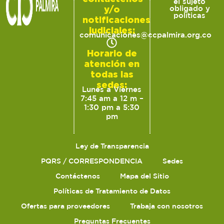
el sujeto
y/o
obligado y
políticas
notificaciones
judiciales:
comunicaciones@ccpalmira.org.co
Horario de
atención en
todas las
sedes:
Lunes a Viernes
7:45 am a 12 m –
1:30 pm a 5:30
pm
Ley de Transparencia
PQRS / CORRESPONDENCIA
Sedes
Contáctenos
Mapa del Sitio
Políticas de Tratamiento de Datos
Ofertas para proveedores
Trabaja con nosotros
Preguntas Frecuentes