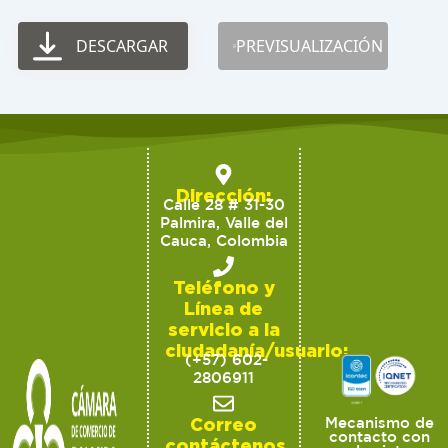
DESCARGAR
PREVISUALIZACIÓN
Dirección:
Calle 28 # 31-30
Palmira, Valle del
Cauca, Colombia
Teléfono y
Línea de
servicio a la
ciudadanía/usuario:
(+57) 602-
2806911
Correo
Mecanismo de
contacto con
contáctenos