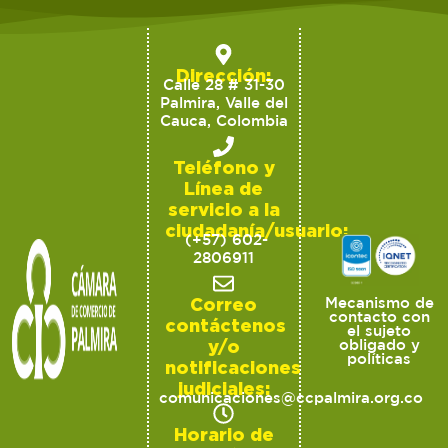
Dirección:
Calle 28 # 31-30
Palmira, Valle del
Cauca, Colombia
Teléfono y
Línea de
servicio a la
ciudadanía/usuario:
(+57) 602-
2806911
Correo
Mecanismo de
contacto con
contáctenos
el sujeto
y/o
obligado y
políticas
notificaciones
judiciales:
comunicaciones@ccpalmira.org.co
Horario de