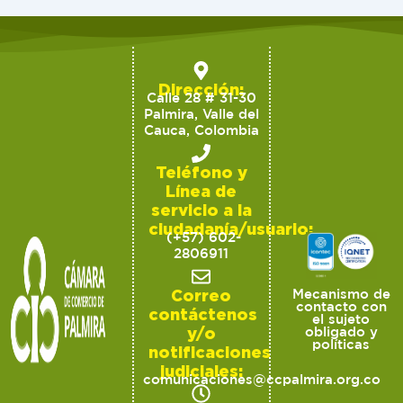
Dirección:
Calle 28 # 31-30
Palmira, Valle del
Cauca, Colombia
Teléfono y
Línea de
servicio a la
ciudadanía/usuario:
(+57) 602-
2806911
Correo
Mecanismo de
contacto con
contáctenos
el sujeto
y/o
obligado y
políticas
notificaciones
judiciales:
comunicaciones@ccpalmira.org.co