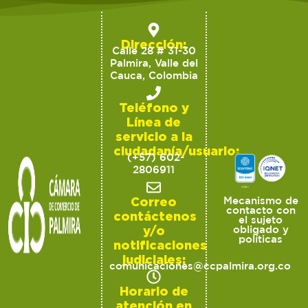
Dirección:
Calle 28 # 31-30
Palmira, Valle del
Cauca, Colombia
Teléfono y
Línea de
servicio a la
ciudadanía/usuario:
(+57) 602-
2806911
Correo
Mecanismo de
contacto con
contáctenos
el sujeto
y/o
obligado y
políticas
notificaciones
judiciales:
comunicaciones@ccpalmira.org.co
Horario de
atención en